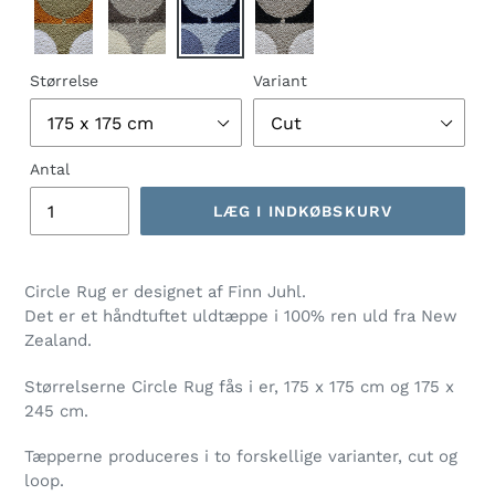
Størrelse
Variant
Antal
LÆG I INDKØBSKURV
Lægger
produkt
Circle Rug er designet af Finn Juhl.
i
Det er et håndtuftet uldtæppe i 100% ren uld fra New
din
Zealand.
indkøbskurv
Størrelserne Circle Rug fås i er, 175 x 175 cm og 175 x
245 cm.
Tæpperne produceres i to forskellige varianter, cut og
loop.