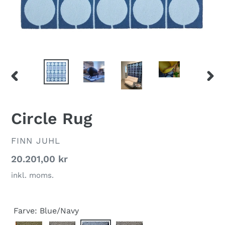
FORRIGE
NÆS
BILLEDE
BILL
Circle Rug
FORHANDLER
FINN JUHL
Normalpris
20.201,00 kr
inkl. moms.
Farve:
Blue/Navy