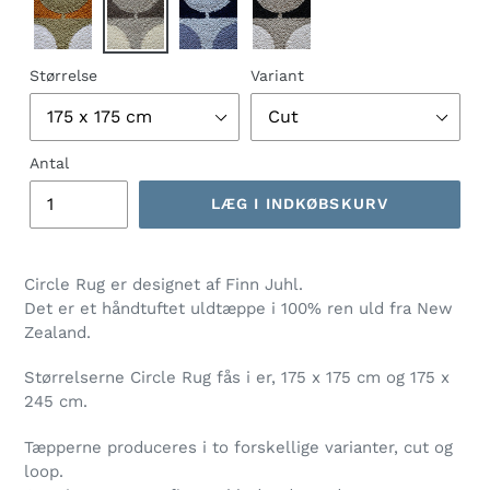
Størrelse
Variant
Antal
LÆG I INDKØBSKURV
Lægger
produkt
Circle Rug er designet af Finn Juhl.
i
Det er et håndtuftet uldtæppe i 100% ren uld fra New
din
Zealand.
indkøbskurv
Størrelserne Circle Rug fås i er, 175 x 175 cm og 175 x
245 cm.
Tæpperne produceres i to forskellige varianter, cut og
loop.