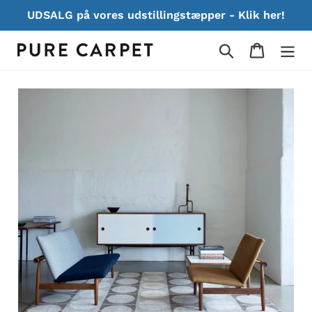
Gå
UDSALG på vores udstillingstæpper - Klik her!
til
indhold
Søg
Indkøbs