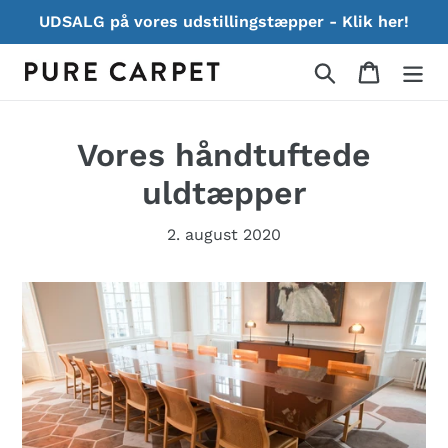
Gå
UDSALG på vores udstillingstæpper - Klik her!
til
indhold
Søg
Indkøbs
Vores håndtuftede
uldtæpper
2. august 2020